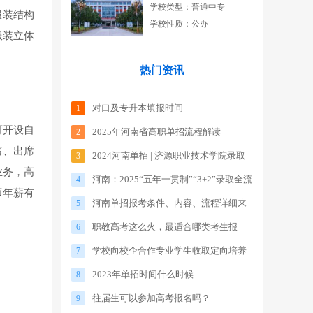
学校类型：普通中专
服装结构
学校性质：公办
服装立体
热门资讯
对口及专升本填报时间
1
可开设自
2025年河南省高职单招流程解读
2
着、出席
2024河南单招 | 济源职业技术学院录取
3
业务，高
河南：2025“五年一贯制”“3+2”录取全流
分数线
4
师年薪有
河南单招报考条件、内容、流程详细来
程来了
5
职教高考这么火，最适合哪类考生报
了！！
6
学校向校企合作专业学生收取定向培养
考？
7
2023年单招时间什么时候
实训费符合规定吗？
8
往届生可以参加高考报名吗？
9