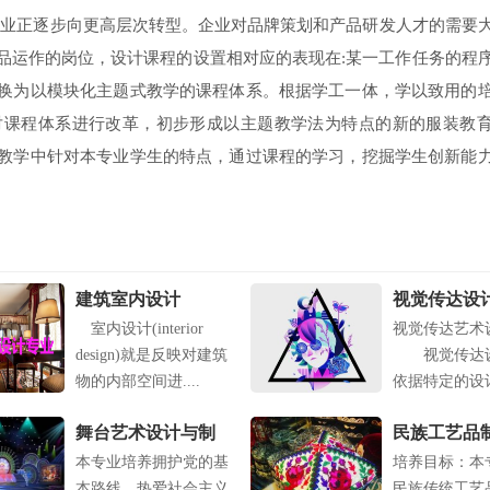
业正逐步向更高层次转型。企业对品牌策划和产品研发人才的需要
品运作的岗位，设计课程的设置相对应的表现在:某一工作任务的程
换为以模块化主题式教学的课程体系。根据学工一体，学以致用的
对课程体系进行改革，初步形成以主题教学法为特点的新的服装教
教学中针对本专业学生的特点，通过课程的学习，挖掘学生创新能
建筑室内设计
视觉传达设
室内设计(interior
视觉传达艺术
design)就是反映对建筑
视觉传达设
物的内部空间进....
依据特定的设计目
舞台艺术设计与制
民族工艺品
本专业培养拥护党的基
培养目标：本
作专业
业
本路线，热爱社会主义
民族传统工艺