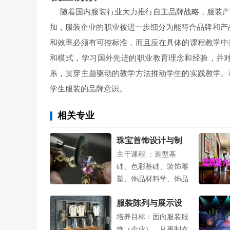
随着国内服装行业大力推行自主品牌战略，服装产
加，服装企业的职业被进一步细分为能符合品牌和产
和效率必须有可控标准，而且应在具体的课程教学中
和模式，学习国外先进的职业教育理念和经验，并
系，贯穿主题驱动的教学方法推动学生的实践教学。
学生服装的品牌意识。
相关专业
珠宝首饰设计与制
主干课程:：造型基
作
础、色彩基础、装饰雕
塑、饰品材料学、饰品
加工与工艺、饰....
服装陈列与展示设
培养目标：面向服装服
计专业
饰（企业），从事制衣