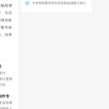
大专学院要求学生毕业前必须签订对口
10
大幅度增
就业合同，否则影响毕业
序、方式
培养目标
育教学体
力，培养
计
设计
计是指
....
制作专
专业培养
品制作人