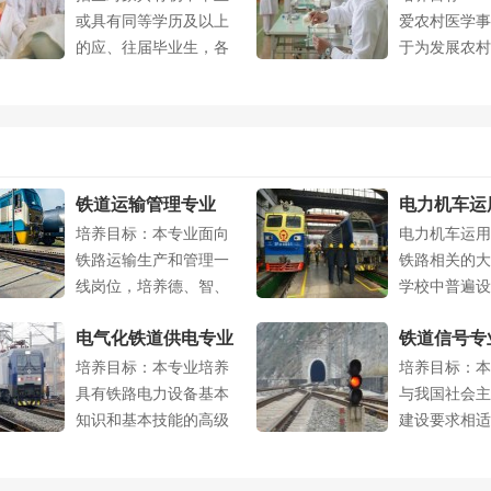
或具有同等学历及以上
爱农村医学事
的应、往届毕业生，各
于为发展农村
类在职及待业....
而献身的精神..
铁道运输管理专业
电力机车运
培养目标：本专业面向
电力机车运用
专业
铁路运输生产和管理一
铁路相关的大
线岗位，培养德、智、
学校中普遍设
体、美全面发....
专业。该专业..
电气化铁道供电专业
铁道信号专
培养目标：本专业培养
培养目标：本
具有铁路电力设备基本
与我国社会主
知识和基本技能的高级
建设要求相适
应用型技术人....
智、体、美等..