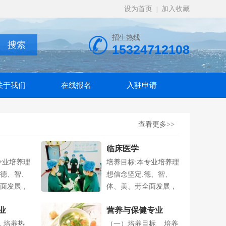
设为首页
加入收藏
|
招生热线
15324712108
关于我们
在线报名
入驻申请
查看更多>>
临床医学
专业培养理
培养目标:本专业培养理
德、智、
想信念坚定.德、智、
面发展，
体、美、劳全面发展，
.
具有一定的....
业
营养与保健专业
．培养热
（一）培养目标 培养