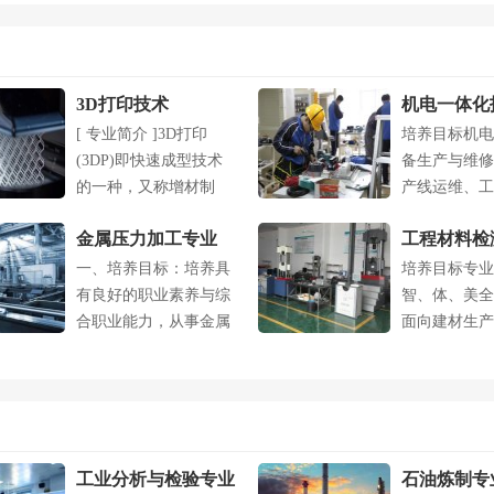
3D打印技术
机电一体化
[ 专业简介 ]3D打印
培养目标机电
(3DP)即快速成型技术
备生产与维修
的一种，又称增材制
产线运维、工
造，它....
应用、机电一..
金属压力加工专业
工程材料检
一、培养目标：培养具
培养目标专业
业
有良好的职业素养与综
智、体、美全
合职业能力，从事金属
面向建材生产
压力加工及相....
工、建材检测..
工业分析与检验专业
石油炼制专