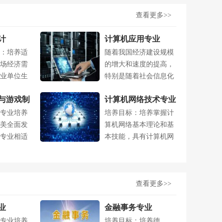
查看更多>>
计
计算机应用专业
：培养适
随着我国经济建设规模
场经济需
的增大和速度的提高，
业单位生
特别是随着社会信息化
..
进程的加快，....
与游戏制
计算机网络技术专业
专业培养
培养目标：培养掌握计
美全面发
算机网络基本理论和基
专业相适
本技能，具有计算机网
..
络硬件组网与....
查看更多>>
业
金融事务专业
专业培养
培养目标：培养德、