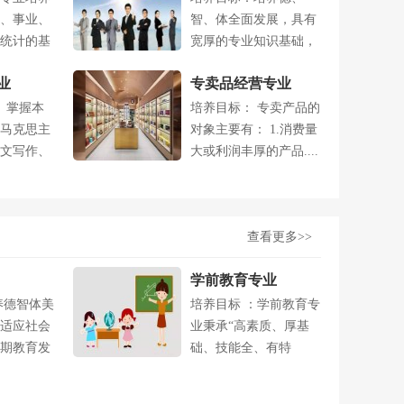
、事业、
智、体全面发展，具有
统计的基
宽厚的专业知识基础，
..
较高的思想素质....
业
专卖品经营专业
、掌握本
培养目标： 专卖产品的
马克思主
对象主要有： 1.消费量
文写作、
大或利润丰厚的产品....
.
查看更多>>
学前教育专业
养德智体美
培养目标 ：学前教育专
适应社会
业秉承“高素质、厚基
期教育发
础、技能全、有特
.
长”的培养目标....