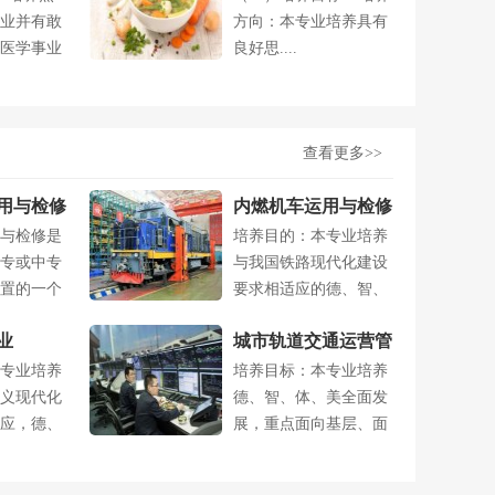
业并有敢
方向：本专业培养具有
医学事业
良好思....
..
查看更多>>
用与检修
内燃机车运用与检修
与检修是
培养目的：本专业培养
专业
专或中专
与我国铁路现代化建设
置的一个
要求相适应的德、智、
..
体、美全面发....
业
城市轨道交通运营管
专业培养
培养目标：本专业培养
理专业
义现代化
德、智、体、美全面发
应，德、
展，重点面向基层、面
..
向业务第一线....