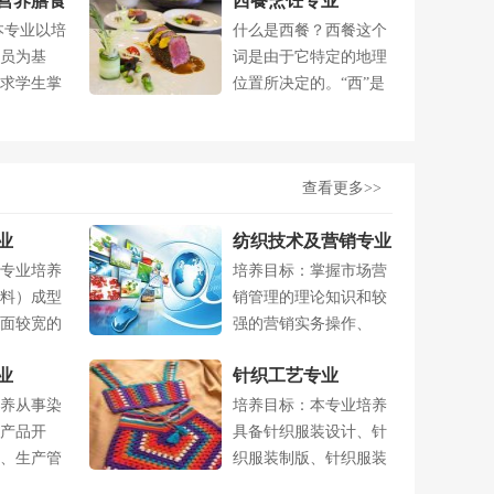
营养膳食
西餐烹饪专业
本专业以培
什么是西餐？西餐这个
员为基
词是由于它特定的地理
求学生掌
位置所决定的。“西”是
西方的意思....
查看更多>>
业
纺织技术及营销专业
专业培养
培养目标：掌握市场营
料）成型
销管理的理论知识和较
面较宽的
强的营销实务操作、
..
德、智、体....
业
针织工艺专业
养从事染
培养目标：本专业培养
产品开
具备针织服装设计、针
、生产管
织服装制版、针织服装
...
工艺及服装生....