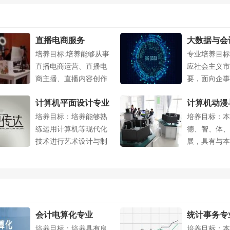
直播电商服务
大数据与会
培养目标:培养能够从事
专业培养目标
直播电商运营、直播电
应社会主义市
商主播、直播内容创作
要，面向企事
等岗位的复....
产、管理和服..
计算机平面设计专业
计算机动漫
培养目标：培养能够熟
培养目标：本
作专业
练运用计算机等现代化
德、智、体、
技术进行艺术设计与制
展，具有与本
作，熟悉现代....
应的文化知识..
会计电算化专业
统计事务专
培养目标：培养具有良
培养目标：本