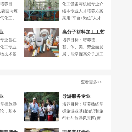
培养目
化工设备与机械专业介
主要面向炼
绍本专业人才培养方案
气化工、
采用“平台+岗位”人才
培养模式，....
业
高分子材料加工工艺
专业旨在
培养目标：培养德、
专业
化工专业
智、体、美、劳全面发
物技术基
展，能掌握高分子加工
..
生产技术岗位必....
查看更多>>
业
导游服务专业
.掌握旅游
培养目标：培养熟练掌
论，基本
握旅游业基础知识和旅
行社与旅游风景区(度
假)运行与操....