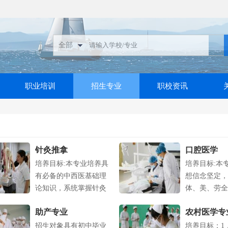
职业培训
招生专业
职校资讯
针灸推拿
口腔医学
培养目标:本专业培养具
培养目标:本
有必备的中西医基础理
想信念坚定，
论知识，系统掌握针灸
体、美、劳全
推拿医疗技....
具有一定的...
助产专业
农村医学专
招生对象具有初中毕业
培养目标：1