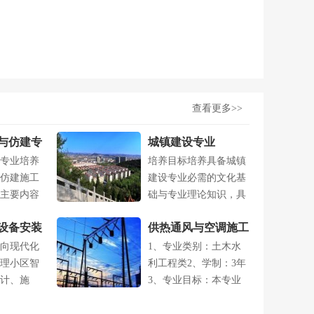
查看更多>>
与仿建专
城镇建设专业
专业培养
培养目标培养具备城镇
仿建施工
建设专业必需的文化基
主要内容
础与专业理论知识，具
.
有城镇规划与....
设备安装
供热通风与空调施工
向现代化
1、专业类别：土木水
运行专业
理小区智
利工程类2、学制：3年
计、施
3、专业目标：本专业
...
培养供热通....