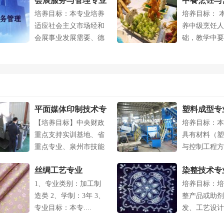
会展服务与管理专业
中餐烹饪与
培养目标：本专业培养
培养目标： 
专业
适应社会主义市场经和
养中级烹饪人
会展事业发展需要、德
础，教学中要
才兼备、熟练....
握酒店....
平面媒体印制技术专
塑料成型专
【培养目标】中央财政
培养目标：本
业
重点支持实训基地、省
具有材料（塑
重点专业、泉州市技能
与控制工程方
紧缺人才基地....
基础理论与专..
丝绸工艺专业
染整技术专
1、专业类别：加工制
培养目标：培
造类 2、学制：3年 3、
整产品或助剂
专业目标：本专....
发、工艺设计
理、质量控制、.