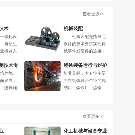
查看更多>>
技术
机械装配
一体化设
机械装配是指按照
、自动生
设计的技术要求实现机
业机器人
械零件或部件的连接，
..
把机械零件或....
测技术专
钢铁装备运行与维护
培养德、
培养目标：本专业主要
专业
面发展，
面向钢铁联合企业的烧
、建筑施
结厂、炼铁厂、炼钢
..
厂、轧钢厂、动....
查看更多>>
业
化工机械与设备专业